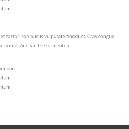
ntum.
c et tortor non purus vulputate tincidunt. Cras congue
ex laoreet Aenean the fermentum.
 Aenean.
ntum.
ntum.