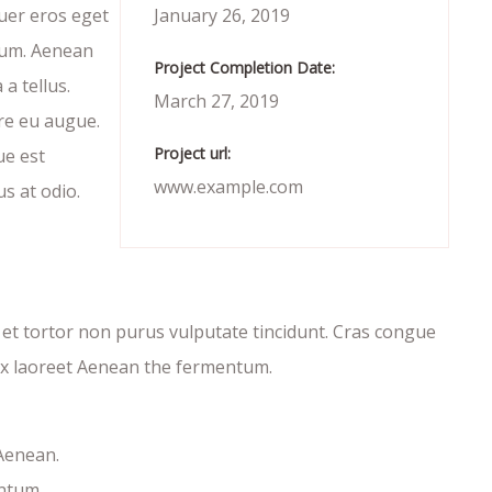
uer eros eget
January 26, 2019
tum. Aenean
Project Completion Date:
a tellus.
March 27, 2019
re eu augue.
Project url:
ue est
www.example.com
us at odio.
c et tortor non purus vulputate tincidunt. Cras congue
ex laoreet Aenean the fermentum.
 Aenean.
ntum.