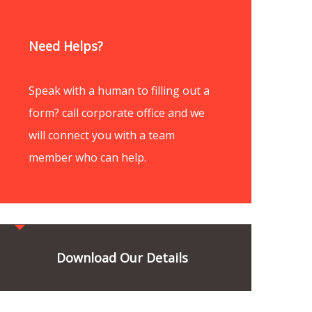
Need Helps?
Speak with a human to filling out a
form? call corporate office and we
will connect you with a team
member who can help.
Download Our Details