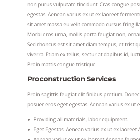
non purus vulputate tincidunt. Cras congue pos
egestas. Aenean varius ex ut ex laoreet fermen
sit amet massa eu velit commodo cursus fringilla 
Morbi eros urna, mollis porta feugiat non, orna
Sed rhoncus est sit amet diam tempus, et tristiq
viverra. Etiam ex tellus, sectur at dapibus id, luct
Proin mattis congue tristique.
Proconstruction Services
Proin sagittis feugiat elit finibus pretium. Done
posuer eros eget egestas. Aenean varius ex ut 
Providing all materials, labor equipment.
Eget Egestas. Aenean varius ex ut ex laoreet
Aenean varius ex ut ex laoreet Aenean ferme