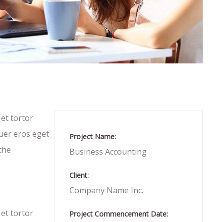
 et tortor
uer eros eget
Project Name:
the
Business Accounting
Client:
Company Name Inc.
 et tortor
Project Commencement Date: